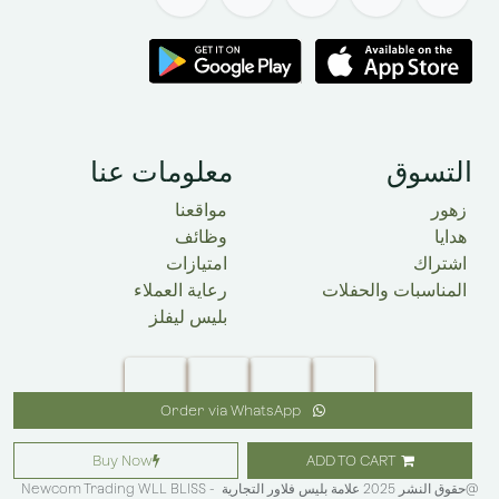
التسوق
معلومات عنا
زهور
مواقعنا
هدايا
وظائف
اشتراك
امتيازات
المناسبات والحفلات
رعاية العملاء
بليس ليفلز
Order via WhatsApp
Buy Now
ADD TO CART
@حقوق النشر 2025 علامة بليس فلاور التجارية
Newcom Trading WLL BLISS -