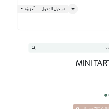
تسجيل الدخول
الْعَرَبيّة
حن بليس
MINI TA
Earn
750.0
Bl