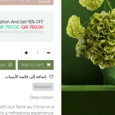
ption And Get 15% OFF:
QR
750.00
QR
750.00
lexible Gifting Made Easy
Order via WhatsApp
Add to cart
إضافة إلى قائمة الأمنيات
Bouquets
Description
ith our Tarte au Citron in a
 it's a refreshing experience