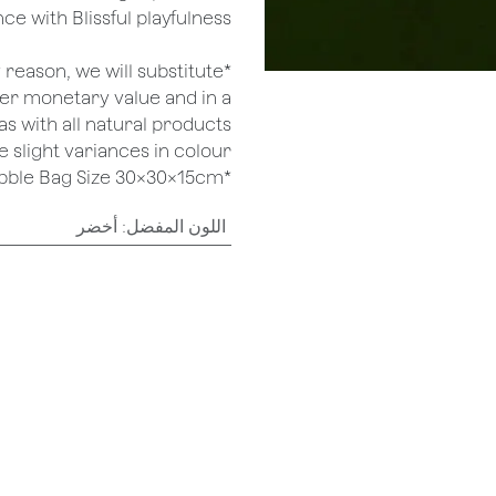
e with Blissful playfulness.
ny reason, we will substitute
her monetary value and in a
as with all natural products
 slight variances in colour.
*Mini Bliss Bubble Bag Size 30x30x15cm
اللون المفضل
:
أخضر