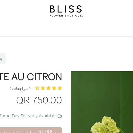
املة
هدايا
بليس ليفلز
مناسبات
خدمات اشتراك بليس
ن
RTE AU CITRON
(2 مراجعات )
QR
750.00
Same Day Delivery Available
iss Level Points