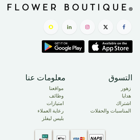
التسوق
معلومات عنا
زهور
مواقعنا
هدايا
وظائف
اشتراك
امتيازات
المناسبات والحفلات
رعاية العملاء
بليس ليفلز