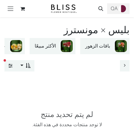
خطي للذهاب إلى المحتوى
QA
بليس × مونسترز
باقات الزهور
الأكثر مبيعًا
علب
عوا
لم يتم تحديد منتج
لا توجد منتجات محددة في هذه الفئة.