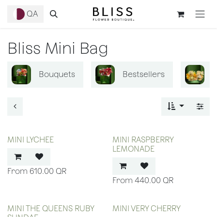
Skip to Content
QA
Bliss Mini Bag
Bouquets
Bestsellers
B
MINI LYCHEE
MINI RASPBERRY
LEMONADE
610.00
QR
440.00
QR
MINI THE QUEENS RUBY
MINI VERY CHERRY