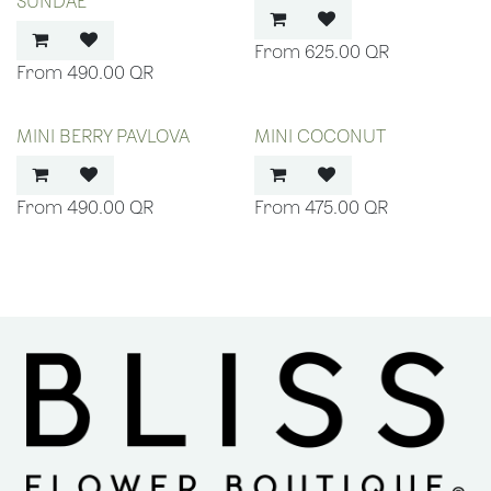
SUNDAE
625.00
QR
490.00
QR
MINI BERRY PAVLOVA
MINI COCONUT
490.00
QR
475.00
QR