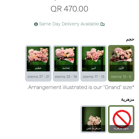
QR
470.00
Same Day Delivery Available
حجم
الأول
كبير
فخامة
عظيم
21 - 27 stems
19 - 23 stems
13 - 17 stems
9 - 13 stems
*Arrangement illustrated is our "Grand" size.
مزهرية
بدون مزهرية
مزهرية بلِس
زجاجية