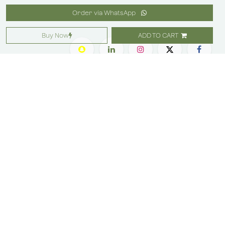
Order via WhatsApp
Buy Now
ADD TO CART
التسوق
معلومات عنا
زهور
مواقعنا
هدايا
وظائف
اشتراك
امتيازات
المناسبات والحفلات
رعاية العملاء
بليس ليفلز