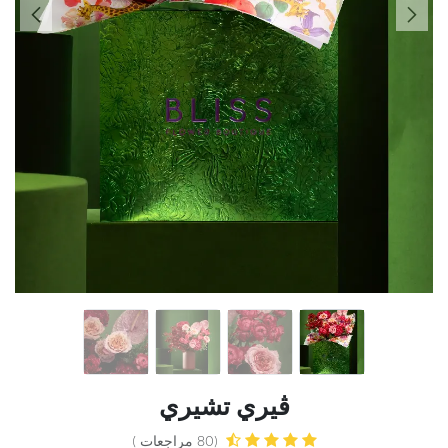
ڤيري تشيري
(80 مراجعات )