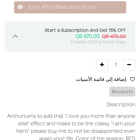
Earn
470.0
Bliss Level Points
Start a Subscription And Get 15% OFF:
QR
470.00
QR
470.00
Flexible Gifting Made Easy
إضافة إلى قائمة الأمنيات
Bouquets
Description
Anthuriums to add that "I love you more than anyone
else" effect and roses to be the classy "I am your
hero" please buy me to not be disappointed ever
again your life. Color of the season: RED