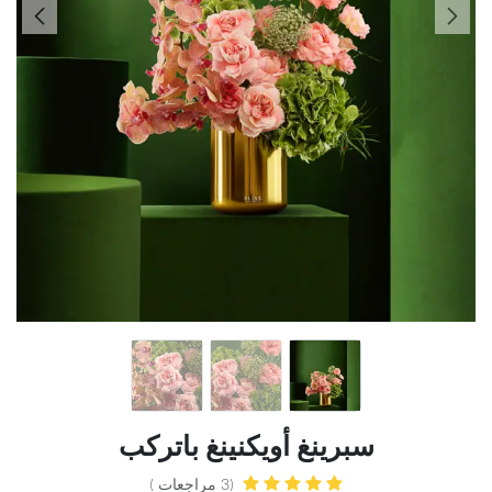
سبرينغ أويكنينغ باتركب
(3 مراجعات )