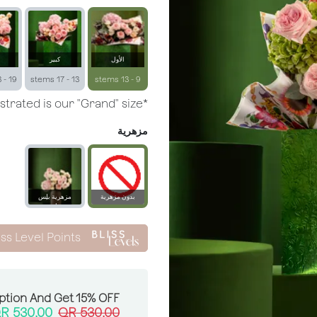
الأول
كبير
19 - 23 stems
13 - 17 stems
9 - 13 stems
*Arrangement illustrated is our "Grand" size.
مزهرية
بدون مزهرية
مزهرية بلِس
زجاجية
iss Level Points
ption And Get 15% OFF:
QR
530.00
QR
530.00