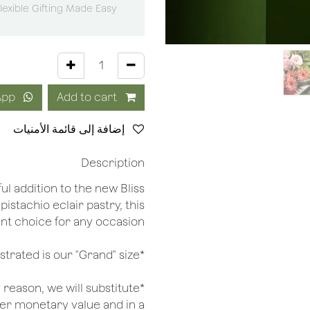
lexible Gifting Made Easy
Order via WhatsApp
Add to cart
إضافة إلى قائمة الأمنيات
Description
ful addition to the new Bliss
 pistachio eclair pastry, this
ant choice for any occasion
*Arrangement illustrated is our "Grand" size
ny reason, we will substitute
her monetary value and in a