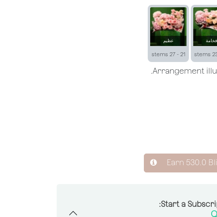
فخامة
عظيم
21 - 27 stems
Earn
530.0
Bl
Start a Subscri