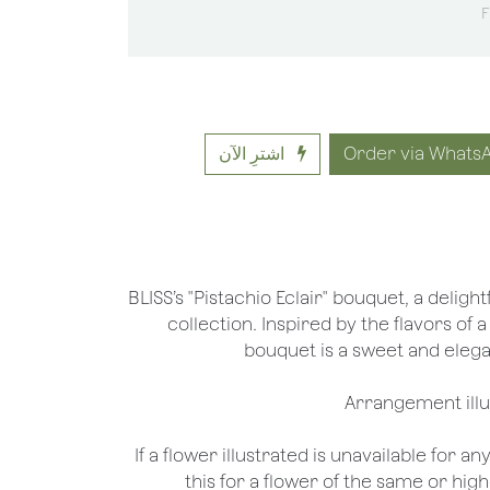
F
اشترِ الآن
BLISS’s "Pistachio Eclair" bouquet, a delight
collection. Inspired by the flavors of a
bouquet is a sweet and eleg
*If a flower illustrated is unavailable for a
this for a flower of the same or hig