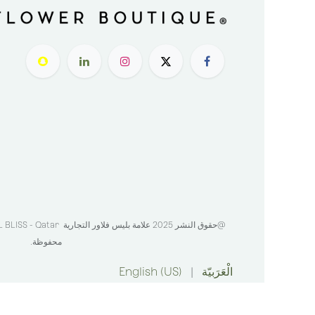
@حقوق النشر 2025 علامة بليس فلاور التجارية
BLISS - Qatar
محفوظة.
الْعَرَبيّة
|
English (US)