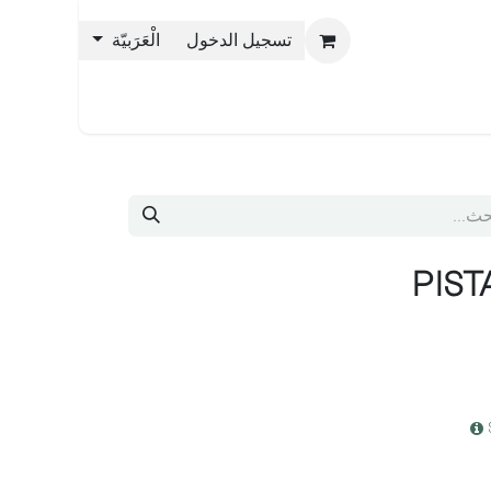
تسجيل الدخول
الْعَرَبيّة
حن بليس
PIST