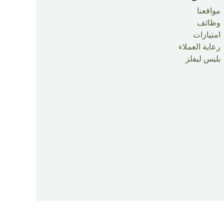
مواقعنا
وظائف
امتيازات
رعاية العملاء
بليس ليفلز