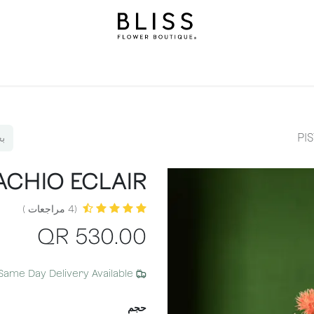
املة
هدايا
بليس ليفلز
مناسبات
خدمات اشتراك بليس
ن
PI
ACHIO ECLAIR
(4 مراجعات )
QR
530.00
Same Day Delivery Available
حجم