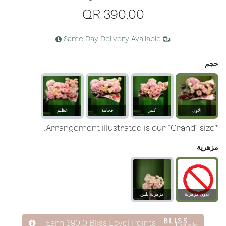
QR
390.00
Same Day Delivery Available
حجم
الأول
كبير
فخامة
عظيم
*Arrangement illustrated is our "Grand" size.
مزهرية
بدون مزهرية
مزهرية بلِس
زجاجية
Earn
390.0
Bliss Level Points