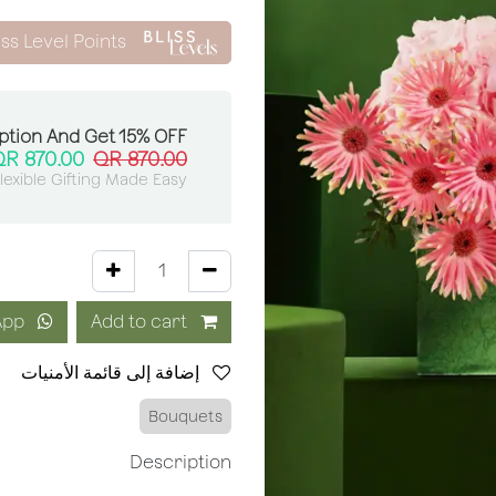
iss Level Points
ption And Get 15% OFF:
QR
870.00
QR
870.00
lexible Gifting Made Easy
Order via WhatsApp
Add to cart
إضافة إلى قائمة الأمنيات
Bouquets
Description