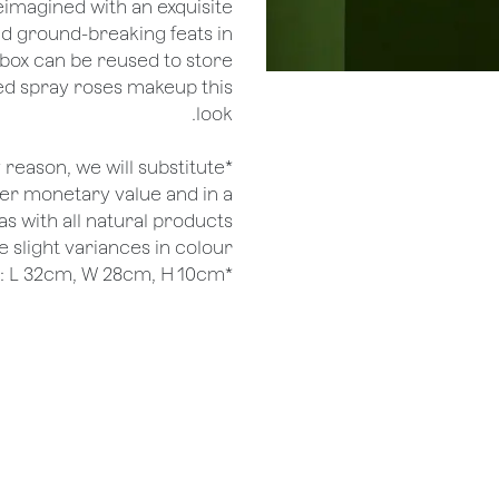
 reimagined with an exquisite
d ground-breaking feats in
e box can be reused to store
led spray roses makeup this
look.
ny reason, we will substitute
her monetary value and in a
as with all natural products
 slight variances in colour.
*Mini Bliss Gift Box - Rectangle Size: L 32cm, W 28cm, H 10cm