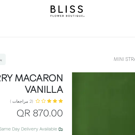
املة
هدايا
بليس ليفلز
مناسبات
خدمات اشتراك بليس
ن
MINI ST
RRY MACARON
VANILLA
(2 مراجعات )
QR
870.00
Same Day Delivery Available