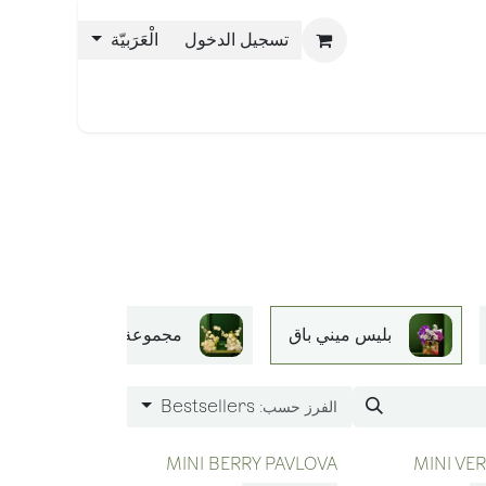
تسجيل الدخول
الْعَرَبيّة
حن بليس
بليس ميني باق
مجموعة الصواني
Bestsellers
الفرز حسب:
MINI BERRY PAVLOVA
MINI VE