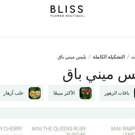
املة
هدايا
بليس ليفلز
مناسبات
خدمات اشتراك بليس
ن
ت
التشكيلة الكاملة
بليس ميني باق
س ميني باق
باقات الزهور
الأكثر مبيعًا
علب أزهار
RY CHERRY
MINI THE QUEENS RUBY
MINI RAS
SUNDAE
LEM