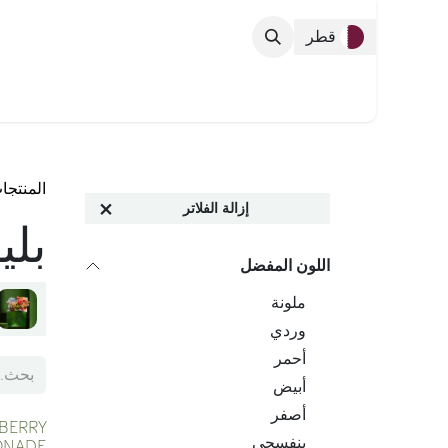
خطي للذهاب إلى المحتوى
قطر
التشكيلة الك
المنتجا
إزالة الفلاتر
بلي
اللون المفضل
ملونة
وردي
أحمر
أبيض
أصفر
PBERRY
بنفسجي
ONADE