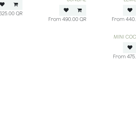
625.00
QR
490.00
QR
440
MINI CO
475