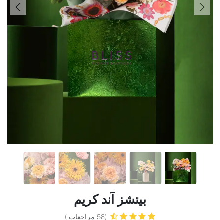
بيتشز آند كريم
(58 مراجعات )