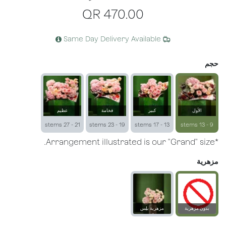
QR
470.00
Same Day Delivery Available
حجم
الأول
كبير
فخامة
عظيم
21 - 27 stems
19 - 23 stems
13 - 17 stems
9 - 13 stems
*Arrangement illustrated is our "Grand" size.
مزهرية
بدون مزهرية
مزهرية بلِس
زجاجية