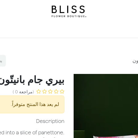
املة
هدايا
بليس ليفلز
مناسبات
خدمات اشتراك بليس
ن
ون
بيري جام بانيتّون
(مراجعة 0 )
لم يعد هذا المنتج متوفراً.
Description
ed into a slice of panettone.