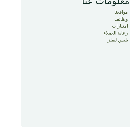
معلومات عنا
مواقعنا
وظائف
امتيازات
رعاية العملاء
بليس ليفلز