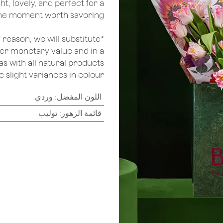
ht, lovely, and perfect for a
me moment worth savoring.
ny reason, we will substitute
her monetary value and in a
as with all natural products
 slight variances in colour.
اللون المفضل
:
وردي
قائمة الزهور
:
توليب