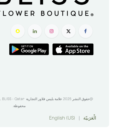
@حقوق النشر 2025 علامة بليس فلاور التجارية
BLISS - Qatar
محفوظة.
الْعَرَبيّة
|
English (US)