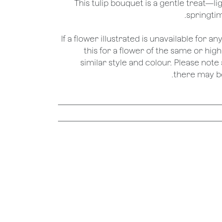
This tulip bouquet is a gentle treat—lig
springti
*If a flower illustrated is unavailable for a
this for a flower of the same or hig
similar style and colour. Please note 
there may be