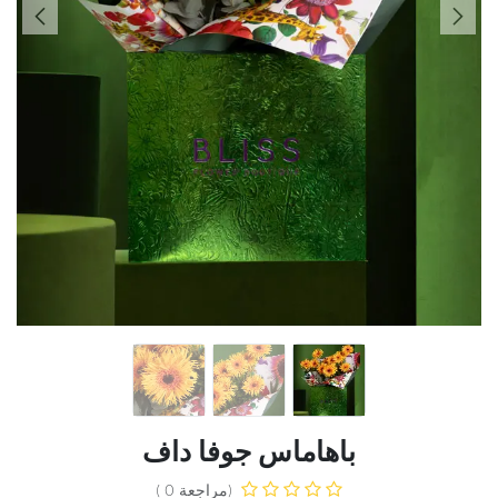
باهاماس جوفا داف
(مراجعة 0 )